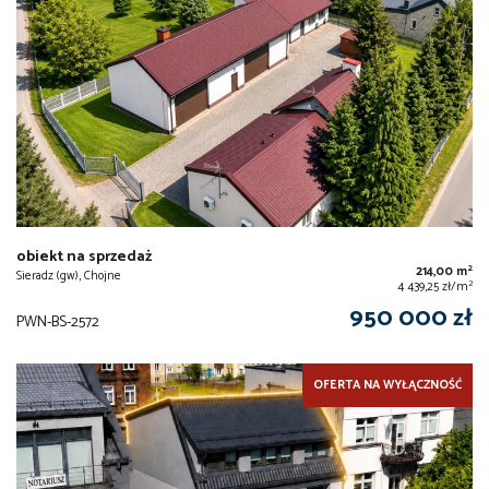
obiekt na sprzedaż
2
214,00 m
Sieradz (gw), Chojne
2
4 439,25 zł/m
950 000 zł
PWN-BS-2572
OFERTA NA WYŁĄCZNOŚĆ