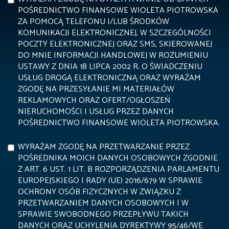
POŚREDNICTWO FINANSOWE WIOLETA PIOTROWSKA
ZA POMOCĄ TELEFONU I/LUB ŚRODKÓW
KOMUNIKACJI ELEKTRONICZNEJ, W SZCZEGÓLNOŚCI
POCZTY ELEKTRONICZNEJ ORAZ SMS, SKIEROWANEJ
DO MNIE INFORMACJI HANDLOWEJ W ROZUMIENIU
USTAWY Z DNIA 18 LIPCA 2002 R. O ŚWIADCZENIU
USŁUG DROGĄ ELEKTRONICZNĄ ORAZ WYRAŻAM
ZGODĘ NA PRZESYŁANIE MI MATERIAŁÓW
REKLAMOWYCH ORAZ OFERT/OGŁOSZEŃ
NIERUCHOMOŚCI I USŁUG PRZEZ DANYCH
POŚREDNICTWO FINANSOWE WIOLETA PIOTROWSKA.
WYRAŻAM ZGODĘ NA PRZETWARZANIE PRZEZ
POŚREDNIKA MOICH DANYCH OSOBOWYCH ZGODNIE
Z ART. 6 UST. 1 LIT. B ROZPORZĄDZENIA PARLAMENTU
EUROPEJSKIEGO I RADY (UE) 2016/679 W SPRAWIE
OCHRONY OSÓB FIZYCZNYCH W ZWIĄZKU Z
PRZETWARZANIEM DANYCH OSOBOWYCH I W
SPRAWIE SWOBODNEGO PRZEPŁYWU TAKICH
DANYCH ORAZ UCHYLENIA DYREKTYWY 95/46/WE