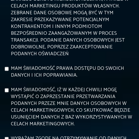
CELACH MARKETINGU PRODUKTÓW WŁASNYCH.
ZEBRANE DANE OSOBOWE MOGĄ BYĆ W TYM
ZAKRESIE PRZEKAZYWANE POTENCJALNYM
KONTRAHENTOM I INNYM PODMIOTOM
BEZPOŚREDNIO ZAANGAŻOWANYM W PROCES
TRANSAKCJI. PODANIE DANYCH OSOBOWYCH JEST
DOBROWOLNE, POPRZEZ ZAAKCEPTOWANIE
PODANYCH OŚWIADCZEŃ
MAM ŚWIADOMOŚĆ PRAWA DOSTĘPU DO SWOICH
DANYCH I ICH POPRAWIANIA.
MAM ŚWIADOMOŚĆ, IŻ W KAŻDEJ CHWILI MOGĘ
WYSTĄPIĆ O ZAPRZESTANIE PRZETWARZANIA
PODANYCH PRZEZE MNIE DANYCH OSOBOWYCH W
CELACH MARKETINGOWYCH, CO SKUTKOWAĆ BĘDZIE
USUNIĘCIEM DANYCH Z BAZ WYKORZYSTYWANYCH W
CELACH MARKETINGOWYCH.
WYRAŻAM ZGODĘ NA OTRZYMYWANIE OD DANYCH