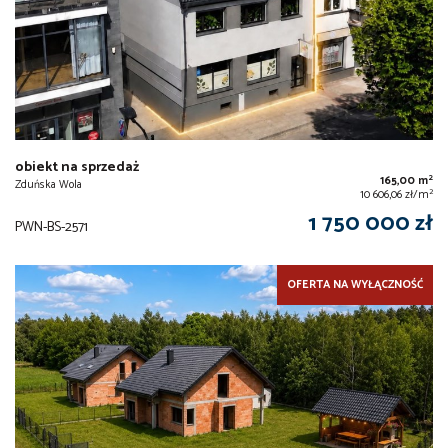
obiekt na sprzedaż
2
165,00 m
Zduńska Wola
2
10 606,06 zł/m
1 750 000 zł
PWN-BS-2571
OFERTA NA WYŁĄCZNOŚĆ