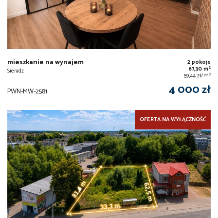
mieszkanie na wynajem
2 pokoje
2
67,30 m
Sieradz
2
59,44 zł/m
4 000 zł
PWN-MW-2581
OFERTA NA WYŁĄCZNOŚĆ