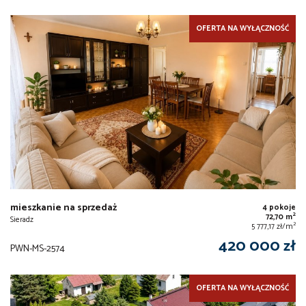
OFERTA NA WYŁĄCZNOŚĆ
mieszkanie na sprzedaż
4 pokoje
2
72,70 m
Sieradz
2
5 777,17 zł/m
420 000 zł
PWN-MS-2574
OFERTA NA WYŁĄCZNOŚĆ