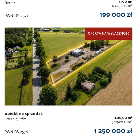
2
31,00 m
Sieradz
2
6 419,35 zł/m
199 000 zł
PWN-DS-2577
OFERTA NA WYŁĄCZNOŚĆ
obiekt na sprzedaż
2
400,00 m
Brzeźnio, Próba
2
3 125,00 zł/m
1 250 000 zł
PWN-BS-2576