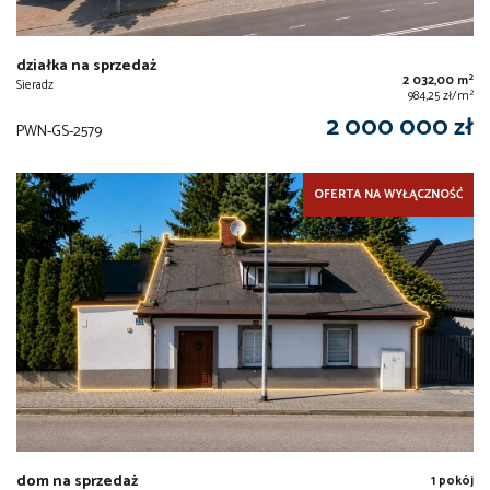
działka na sprzedaż
2
2 032,00 m
Sieradz
2
984,25 zł/m
2 000 000 zł
PWN-GS-2579
OFERTA NA WYŁĄCZNOŚĆ
dom na sprzedaż
1 pokój