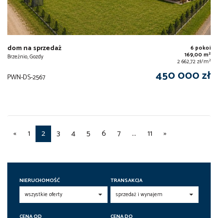
dom na sprzedaż
6 pokoi
2
169,00 m
Brzeźnio, Gozdy
2
2 662,72 zł/m
450 000 zł
PWN-DS-2567
«
1
2
3
4
5
6
7
...
11
»
NIERUCHOMOŚĆ
TRANSAKCJA
CENA OD
CENA DO