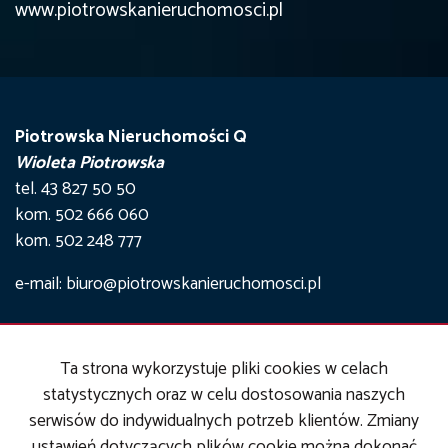
www.piotrowskanieruchomosci.pl
Piotrowska Nieruchomości Q
Wioleta Piotrowska
tel. 43 827 50 50
kom. 502 666 060
kom. 502 248 777
e-mail: biuro@piotrowskanieruchomosci.pl
Mieszkania
na wynajem
Ta strona wykorzystuje pliki cookies w celach
Domy
na wynajem
statystycznych oraz w celu dostosowania naszych
Działki
na wynajem
Lokale
na wynajem
serwisów do indywidualnych potrzeb klientów. Zmiany
Hale
na wynajem
ustawień dotyczących plików cookie można dokonać