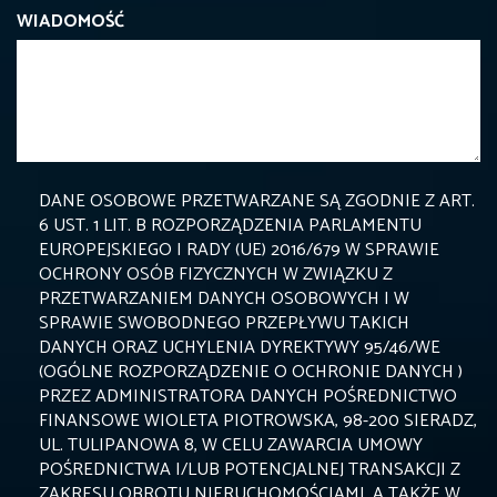
WIADOMOŚĆ
DANE OSOBOWE PRZETWARZANE SĄ ZGODNIE Z ART.
6 UST. 1 LIT. B ROZPORZĄDZENIA PARLAMENTU
EUROPEJSKIEGO I RADY (UE) 2016/679 W SPRAWIE
OCHRONY OSÓB FIZYCZNYCH W ZWIĄZKU Z
PRZETWARZANIEM DANYCH OSOBOWYCH I W
SPRAWIE SWOBODNEGO PRZEPŁYWU TAKICH
DANYCH ORAZ UCHYLENIA DYREKTYWY 95/46/WE
(OGÓLNE ROZPORZĄDZENIE O OCHRONIE DANYCH )
PRZEZ ADMINISTRATORA DANYCH POŚREDNICTWO
FINANSOWE WIOLETA PIOTROWSKA, 98-200 SIERADZ,
UL. TULIPANOWA 8, W CELU ZAWARCIA UMOWY
POŚREDNICTWA I/LUB POTENCJALNEJ TRANSAKCJI Z
ZAKRESU OBROTU NIERUCHOMOŚCIAMI, A TAKŻE W