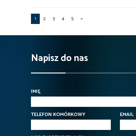
1
2
3
4
5
»
Napisz do nas
IMIĘ
TELEFON KOMÓRKOWY
EMAIL