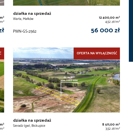
działka na sprzedaż
2
2
 m
12 400,00 m
Warta, Małków
2
2
/m
4,52 zł/m
zł
56 000 zł
PWN-GS-2562
Ć
OFERTA NA WYŁĄCZNOŚĆ
działka na sprzedaż
2
2
 m
8 511,00 m
Sieradz (gw), Biskupice
2
2
/m
3,52 zł/m