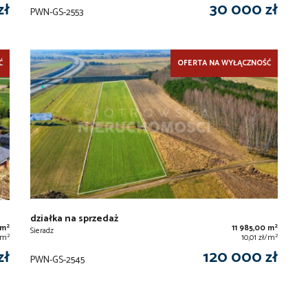
zł
30 000 zł
PWN-GS-2553
Ć
OFERTA NA WYŁĄCZNOŚĆ
działka na sprzedaż
2
2
 m
11 985,00 m
Sieradz
2
2
ł/m
10,01 zł/m
zł
120 000 zł
PWN-GS-2545