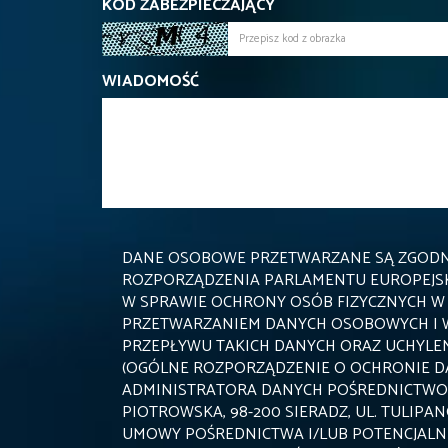
KOD ZABEZPIECZAJĄCY
WIADOMOŚĆ
DANE OSOBOWE PRZETWARZANE SĄ ZGODNIE Z
ROZPORZĄDZENIA PARLAMENTU EUROPEJSKIE
W SPRAWIE OCHRONY OSÓB FIZYCZNYCH W
PRZETWARZANIEM DANYCH OSOBOWYCH I
PRZEPŁYWU TAKICH DANYCH ORAZ UCHYLEN
(OGÓLNE ROZPORZĄDZENIE O OCHRONIE DA
ADMINISTRATORA DANYCH POŚREDNICTWO
PIOTROWSKA, 98-200 SIERADZ, UL. TULIPA
UMOWY POŚREDNICTWA I/LUB POTENCJALNE