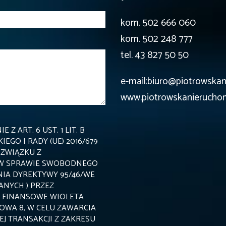
kom. 502 666 060
kom. 502 248 777
tel. 43 827 50 50
e-mail:biuro@piotrowskan
www.piotrowskanieruchom
 ART. 6 UST. 1 LIT. B
GO I RADY (UE) 2016/679
 ZWIĄZKU Z
 W SPRAWIE SWOBODNEGO
IA DYREKTYWY 95/46/WE
NYCH ) PRZEZ
 FINANSOWE WIOLETA
NOWA 8, W CELU ZAWARCIA
J TRANSAKCJI Z ZAKRESU