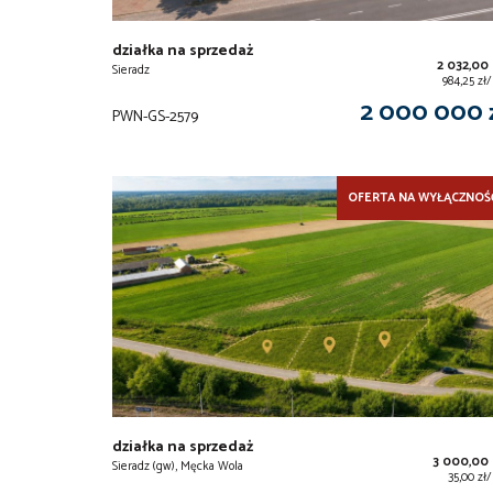
działka na sprzedaż
2 032,00
Sieradz
984,25 zł
2 000 000 
PWN-GS-2579
OFERTA NA WYŁĄCZNOŚ
działka na sprzedaż
3 000,00
Sieradz (gw), Męcka Wola
35,00 zł