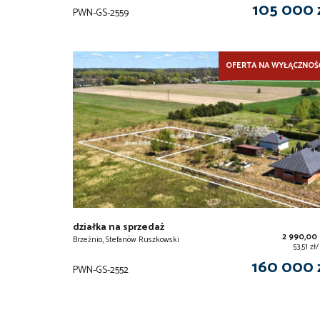
105 000 
PWN-GS-2559
OFERTA NA WYŁĄCZNOŚ
działka na sprzedaż
2 990,00
Brzeźnio, Stefanów Ruszkowski
53,51 z
160 000 
PWN-GS-2552