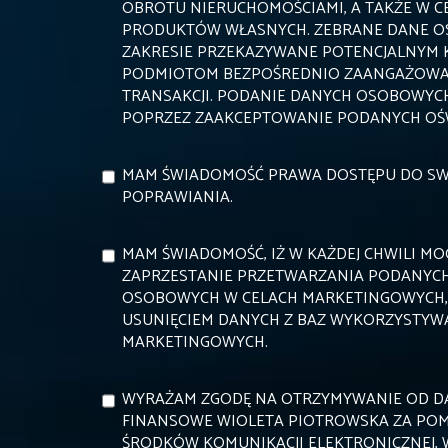
OBROTU NIERUCHOMOŚCIAMI, A TAKŻE W 
PRODUKTÓW WŁASNYCH. ZEBRANE DANE O
ZAKRESIE PRZEKAZYWANE POTENCJALNYM
PODMIOTOM BEZPOŚREDNIO ZAANGAŻOWA
TRANSAKCJI. PODANIE DANYCH OSOBOWYC
POPRZEZ ZAAKCEPTOWANIE PODANYCH OŚ
MAM ŚWIADOMOŚĆ PRAWA DOSTĘPU DO SWO
POPRAWIANIA.
MAM ŚWIADOMOŚĆ, IŻ W KAŻDEJ CHWILI MO
ZAPRZESTANIE PRZETWARZANIA PODANYCH
OSOBOWYCH W CELACH MARKETINGOWYCH,
USUNIĘCIEM DANYCH Z BAZ WYKORZYSTYW
MARKETINGOWYCH.
WYRAŻAM ZGODĘ NA OTRZYMYWANIE OD D
FINANSOWE WIOLETA PIOTROWSKA ZA POM
ŚRODKÓW KOMUNIKACJI ELEKTRONICZNEJ, 