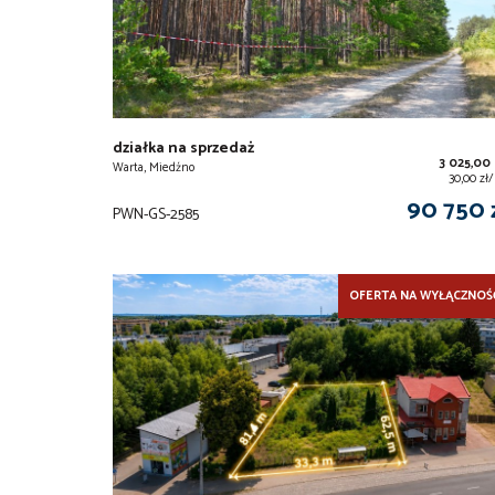
działka na sprzedaż
3 025,00
Warta, Miedźno
30,00 zł
90 750 
PWN-GS-2585
OFERTA NA WYŁĄCZNOŚ