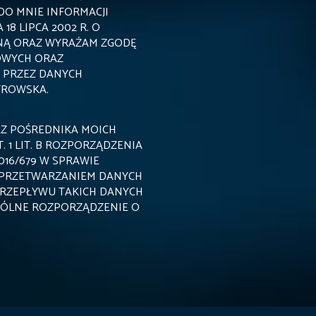
DO MNIE INFORMACJI
8 LIPCA 2002 R. O
NĄ ORAZ WYRAŻAM ZGODĘ
OWYCH ORAZ
 PRZEZ DANYCH
TROWSKA.
Z POŚREDNIKA MOICH
 1 LIT. B ROZPORZĄDZENIA
016/679 W SPRAWIE
 PRZETWARZANIEM DANYCH
RZEPŁYWU TAKICH DANYCH
GÓLNE ROZPORZĄDZENIE O