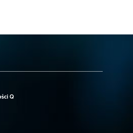
ści Q