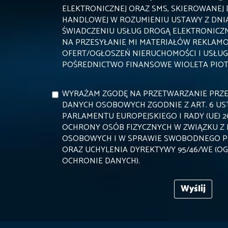
ELEKTRONICZNEJ ORAZ SMS, SKIEROWANEJ 
HANDLOWEJ W ROZUMIENIU USTAWY Z DNIA 1
ŚWIADCZENIU USŁUG DROGĄ ELEKTRONICZ
NA PRZESYŁANIE MI MATERIAŁÓW REKLAM
OFERT/OGŁOSZEŃ NIERUCHOMOŚCI I USŁUG
POŚREDNICTWO FINANSOWE WIOLETA PIO
WYRAŻAM ZGODĘ NA PRZETWARZANIE PRZE
DANYCH OSOBOWYCH ZGODNIE Z ART. 6 UST.
PARLAMENTU EUROPEJSKIEGO I RADY (UE) 2
OCHRONY OSÓB FIZYCZNYCH W ZWIĄZKU Z
OSOBOWYCH I W SPRAWIE SWOBODNEGO P
ORAZ UCHYLENIA DYREKTYWY 95/46/WE (O
OCHRONIE DANYCH).