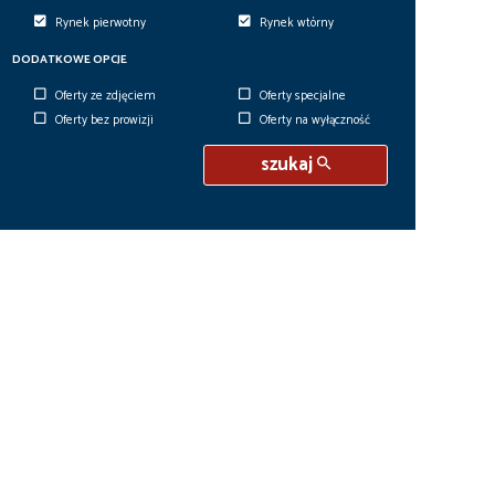
Rynek pierwotny
Rynek wtórny
DODATKOWE OPCJE
Oferty ze zdjęciem
Oferty specjalne
Oferty bez prowizji
Oferty na wyłączność
szukaj