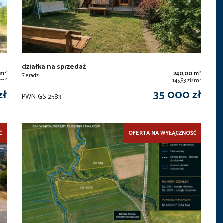
działka na sprzedaż
2
2
 m
240,00 m
Sieradz
2
2
/m
145,83 zł/m
zł
35 000 zł
PWN-GS-2583
Ć
OFERTA NA WYŁĄCZNOŚĆ