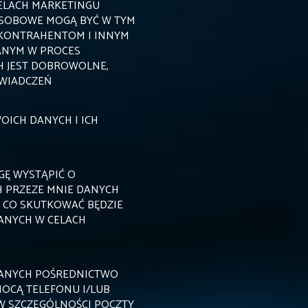
CELACH MARKETINGU
SOBOWE MOGĄ BYĆ W TYM
 KONTRAHENTOM I INNYM
NYM W PROCES
H JEST DOBROWOLNE,
WIADCZEŃ
ICH DANYCH I ICH
GĘ WYSTĄPIĆ O
 PRZEZE MNIE DANYCH
 CO SKUTKOWAĆ BĘDZIE
ANYCH W CELACH
ANYCH POŚREDNICTWO
OCĄ TELEFONU I/LUB
W SZCZEGÓLNOŚCI POCZTY