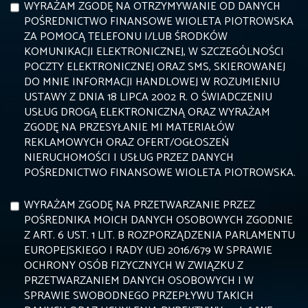
WYRAŻAM ZGODĘ NA OTRZYMYWANIE OD DANYCH
POŚREDNICTWO FINANSOWE WIOLETA PIOTROWSKA
ZA POMOCĄ TELEFONU I/LUB ŚRODKÓW
KOMUNIKACJI ELEKTRONICZNEJ, W SZCZEGÓLNOŚCI
POCZTY ELEKTRONICZNEJ ORAZ SMS, SKIEROWANEJ
DO MNIE INFORMACJI HANDLOWEJ W ROZUMIENIU
USTAWY Z DNIA 18 LIPCA 2002 R. O ŚWIADCZENIU
USŁUG DROGĄ ELEKTRONICZNĄ ORAZ WYRAŻAM
ZGODĘ NA PRZESYŁANIE MI MATERIAŁÓW
REKLAMOWYCH ORAZ OFERT/OGŁOSZEŃ
NIERUCHOMOŚCI I USŁUG PRZEZ DANYCH
POŚREDNICTWO FINANSOWE WIOLETA PIOTROWSKA.
WYRAŻAM ZGODĘ NA PRZETWARZANIE PRZEZ
POŚREDNIKA MOICH DANYCH OSOBOWYCH ZGODNIE
Z ART. 6 UST. 1 LIT. B ROZPORZĄDZENIA PARLAMENTU
EUROPEJSKIEGO I RADY (UE) 2016/679 W SPRAWIE
OCHRONY OSÓB FIZYCZNYCH W ZWIĄZKU Z
PRZETWARZANIEM DANYCH OSOBOWYCH I W
SPRAWIE SWOBODNEGO PRZEPŁYWU TAKICH