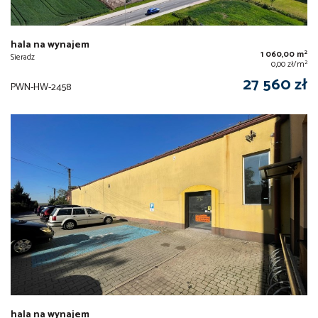
hala na wynajem
2
1 060,00 m
Sieradz
2
0,00 zł/m
27 560 zł
PWN-HW-2458
hala na wynajem