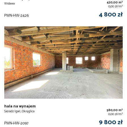
2
420,00 m
Widawa
2
0,00 zł/m
4 800 zł
PWN-HW-2426
hala na wynajem
2
580,00 m
Sieradz (gw), Okręglica
2
0,00 zł/m
9 800 zł
PWN-HW-2097