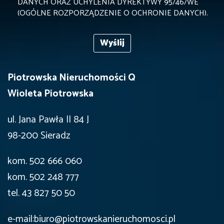
DANYCH ORAZ UCHYLENIA DYREKTYWY 95/46/WE
(OGÓLNE ROZPORZĄDZENIE O OCHRONIE DANYCH).
Piotrowska Nieruchomości Q
Wioleta Piotrowska
ul. Jana Pawła II 84 J
98-200 Sieradz
kom. 502 666 060
kom. 502 248 777
tel. 43 827 50 50
e-mail:biuro@piotrowskanieruchomosci.pl