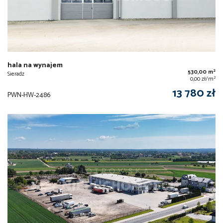
hala na wynajem
2
530,00 m
Sieradz
2
0,00 zł/m
13 780 zł
PWN-HW-2486