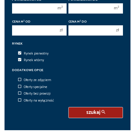
450 000 zł
450 000 zł
2
2
m
m
2
2
CENA M
OD
CENA M
DO
zł
zł
RYNEK
Rynek pierwotny
Rynek wtórny
DODATKOWE OPCJE
Oferty ze zdjęciem
Oferty specjalne
Oferty bez prowizji
Oferty na wyłączność
szukaj