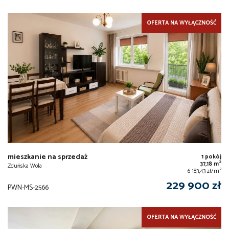
OFERTA NA WYŁĄCZNOŚĆ
mieszkanie na sprzedaż
1 pokój
2
37,18 m
Zduńska Wola
2
6 183,43 zł/m
229 900 zł
PWN-MS-2566
OFERTA NA WYŁĄCZNOŚĆ