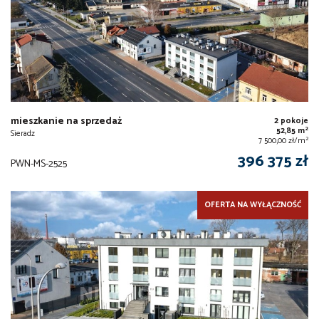
mieszkanie na sprzedaż
2 pokoje
2
52,85 m
Sieradz
2
7 500,00 zł/m
396 375 zł
PWN-MS-2525
OFERTA NA WYŁĄCZNOŚĆ