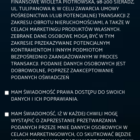
FINANSOWE WIOLETA PIOTROWSKA, 98-200 SIERADZ,
UL. TULIPANOWA 8, W CELU ZAWARCIA UMOWY
POŚREDNICTWA I/LUB POTENCJALNEJ TRANSAKCJI Z
ZAKRESU OBROTU NIERUCHOMOŚCIAMI, A TAKŻE W
CELACH MARKETINGU PRODUKTÓW WŁASNYCH.
ZEBRANE DANE OSOBOWE MOGĄ BYĆ W TYM
ZAKRESIE PRZEKAZYWANE POTENCJALNYM
KONTRAHENTOM I INNYM PODMIOTOM
BEZPOŚREDNIO ZAANGAŻOWANYM W PROCES
TRANSAKCJI. PODANIE DANYCH OSOBOWYCH JEST
DOBROWOLNE, POPRZEZ ZAAKCEPTOWANIE
PODANYCH OŚWIADCZEŃ
MAM ŚWIADOMOŚĆ PRAWA DOSTĘPU DO SWOICH
DANYCH I ICH POPRAWIANIA.
MAM ŚWIADOMOŚĆ, IŻ W KAŻDEJ CHWILI MOGĘ
WYSTĄPIĆ O ZAPRZESTANIE PRZETWARZANIA
PODANYCH PRZEZE MNIE DANYCH OSOBOWYCH W
CELACH MARKETINGOWYCH, CO SKUTKOWAĆ BĘDZIE