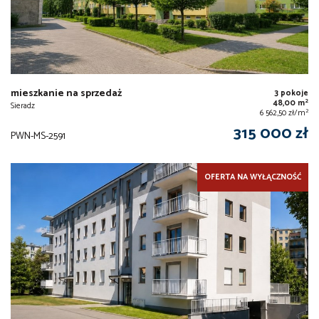
mieszkanie na sprzedaż
3 pokoje
2
48,00 m
Sieradz
2
6 562,50 zł/m
315 000 zł
PWN-MS-2591
OFERTA NA WYŁĄCZNOŚĆ