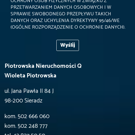
OCHRONY OSÓB FIZYCZNYCH W ZWIĄZKU Z
PRZETWARZANIEM DANYCH OSOBOWYCH I W
SPRAWIE SWOBODNEGO PRZEPŁYWU TAKICH
DANYCH ORAZ UCHYLENIA DYREKTYWY 95/46/WE
(OGÓLNE ROZPORZĄDZENIE O OCHRONIE DANYCH).
Piotrowska Nieruchomości Q
Wioleta Piotrowska
ul. Jana Pawła II 84 J
98-200 Sieradz
kom. 502 666 060
kom. 502 248 777