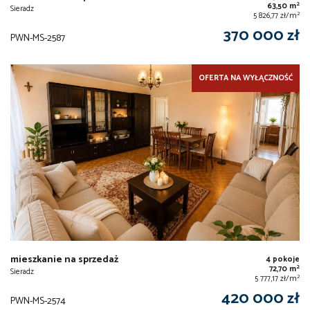
2
63,50 m
Sieradz
2
5 826,77 zł/m
370 000 zł
PWN-MS-2587
OFERTA NA WYŁĄCZNOŚĆ
mieszkanie na sprzedaż
4 pokoje
2
72,70 m
Sieradz
2
5 777,17 zł/m
420 000 zł
PWN-MS-2574