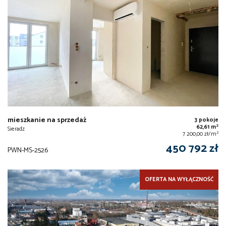
mieszkanie na sprzedaż
3 pokoje
2
62,61 m
Sieradz
2
7 200,00 zł/m
450 792 zł
PWN-MS-2526
OFERTA NA WYŁĄCZNOŚĆ