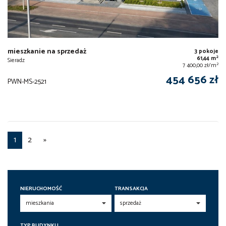
mieszkanie na sprzedaż
3 pokoje
2
61,44 m
Sieradz
2
7 400,00 zł/m
454 656 zł
PWN-MS-2521
1
2
»
NIERUCHOMOŚĆ
TRANSAKCJA
TYP BUDYNKU