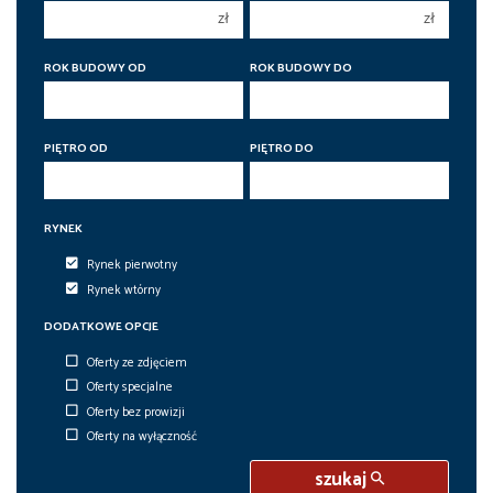
zł
zł
5 pokoi
5 pokoi
6 pokoi
6 pokoi
ROK BUDOWY OD
ROK BUDOWY DO
PIĘTRO OD
PIĘTRO DO
RYNEK
Rynek pierwotny
Rynek wtórny
DODATKOWE OPCJE
Oferty ze zdjęciem
Oferty specjalne
Oferty bez prowizji
Oferty na wyłączność
szukaj