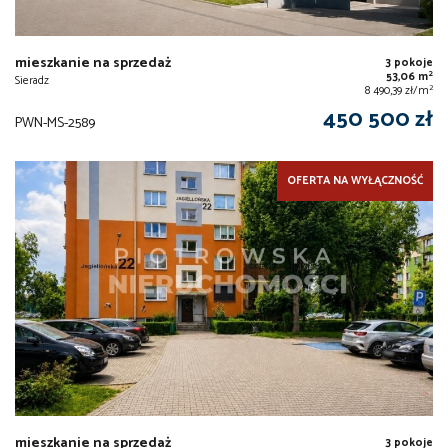
mieszkanie na sprzedaż
3 pokoje
2
53,06 m
Sieradz
2
8 490,39 zł/m
450 500 zł
PWN-MS-2589
OFERTA NA WYŁĄCZNOŚĆ
mieszkanie na sprzedaż
3 pokoje