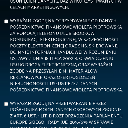
USUNIĘCIEM DANYCH Z BAZ WYKORZYSTYWANYCH W
CELACH MARKETINGOWYCH.
WYRAŻAM ZGODĘ NA OTRZYMYWANIE OD DANYCH
POŚREDNICTWO FINANSOWE WIOLETA PIOTROWSKA
ZA POMOCĄ TELEFONU I/LUB ŚRODKÓW
KOMUNIKACJI ELEKTRONICZNEJ, W SZCZEGÓLNOŚCI
POCZTY ELEKTRONICZNEJ ORAZ SMS, SKIEROWANEJ
DO MNIE INFORMACJI HANDLOWEJ W ROZUMIENIU
USTAWY Z DNIA 18 LIPCA 2002 R. O ŚWIADCZENIU
USŁUG DROGĄ ELEKTRONICZNĄ ORAZ WYRAŻAM
ZGODĘ NA PRZESYŁANIE MI MATERIAŁÓW
REKLAMOWYCH ORAZ OFERT/OGŁOSZEŃ
NIERUCHOMOŚCI I USŁUG PRZEZ DANYCH
POŚREDNICTWO FINANSOWE WIOLETA PIOTROWSKA.
WYRAŻAM ZGODĘ NA PRZETWARZANIE PRZEZ
POŚREDNIKA MOICH DANYCH OSOBOWYCH ZGODNIE
Z ART. 6 UST. 1 LIT. B ROZPORZĄDZENIA PARLAMENTU
EUROPEJSKIEGO I RADY (UE) 2016/679 W SPRAWIE