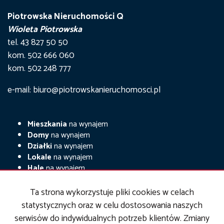
Piotrowska Nieruchomości Q
Wioleta Piotrowska
tel. 43 827 50 50
kom. 502 666 060
kom. 502 248 777
e-mail: biuro@piotrowskanieruchomosci.pl
Mieszkania
na wynajem
Domy
na wynajem
Działki
na wynajem
Lokale
na wynajem
Hale
na wynajem
Obiekty
na wynajem
Ta strona wykorzystuje pliki cookies w celach
Mieszkania
na sprzedaż
statystycznych oraz w celu dostosowania naszych
Domy
na sprzedaż
serwisów do indywidualnych potrzeb klientów. Zmiany
Działki
na sprzedaż