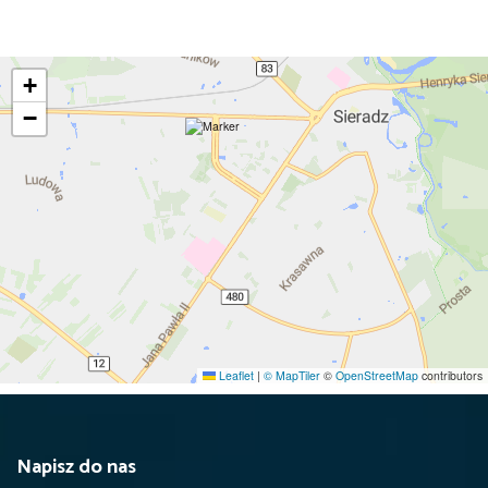
+
−
Leaflet
|
© MapTiler
©
OpenStreetMap
contributors
Napisz do nas