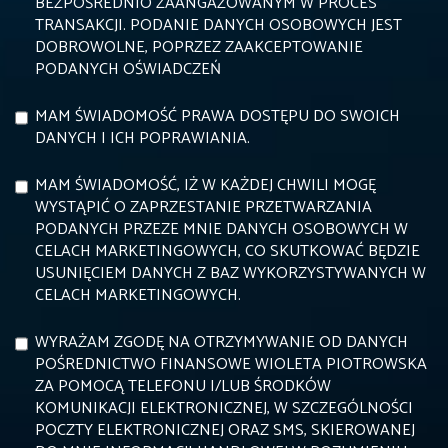
BEZPOŚREDNIO ZAANGAŻOWANYM W PROCES
TRANSAKCJI. PODANIE DANYCH OSOBOWYCH JEST
DOBROWOLNE, POPRZEZ ZAAKCEPTOWANIE
PODANYCH OŚWIADCZEŃ
MAM ŚWIADOMOŚĆ PRAWA DOSTĘPU DO SWOICH
DANYCH I ICH POPRAWIANIA.
MAM ŚWIADOMOŚĆ, IŻ W KAŻDEJ CHWILI MOGĘ
WYSTĄPIĆ O ZAPRZESTANIE PRZETWARZANIA
PODANYCH PRZEZE MNIE DANYCH OSOBOWYCH W
CELACH MARKETINGOWYCH, CO SKUTKOWAĆ BĘDZIE
USUNIĘCIEM DANYCH Z BAZ WYKORZYSTYWANYCH W
CELACH MARKETINGOWYCH.
WYRAŻAM ZGODĘ NA OTRZYMYWANIE OD DANYCH
POŚREDNICTWO FINANSOWE WIOLETA PIOTROWSKA
ZA POMOCĄ TELEFONU I/LUB ŚRODKÓW
KOMUNIKACJI ELEKTRONICZNEJ, W SZCZEGÓLNOŚCI
POCZTY ELEKTRONICZNEJ ORAZ SMS, SKIEROWANEJ