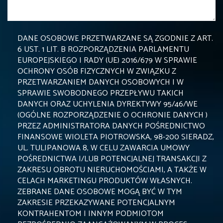
DANE OSOBOWE PRZETWARZANE SĄ ZGODNIE Z ART.
6 UST. 1 LIT. B ROZPORZĄDZENIA PARLAMENTU
EUROPEJSKIEGO I RADY (UE) 2016/679 W SPRAWIE
OCHRONY OSÓB FIZYCZNYCH W ZWIĄZKU Z
PRZETWARZANIEM DANYCH OSOBOWYCH I W
SPRAWIE SWOBODNEGO PRZEPŁYWU TAKICH
DANYCH ORAZ UCHYLENIA DYREKTYWY 95/46/WE
(OGÓLNE ROZPORZĄDZENIE O OCHRONIE DANYCH )
PRZEZ ADMINISTRATORA DANYCH POŚREDNICTWO
FINANSOWE WIOLETA PIOTROWSKA, 98-200 SIERADZ,
UL. TULIPANOWA 8, W CELU ZAWARCIA UMOWY
POŚREDNICTWA I/LUB POTENCJALNEJ TRANSAKCJI Z
ZAKRESU OBROTU NIERUCHOMOŚCIAMI, A TAKŻE W
CELACH MARKETINGU PRODUKTÓW WŁASNYCH.
ZEBRANE DANE OSOBOWE MOGĄ BYĆ W TYM
ZAKRESIE PRZEKAZYWANE POTENCJALNYM
KONTRAHENTOM I INNYM PODMIOTOM