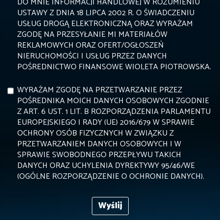
DO MNIE INFORMACJI HANDLOWEJ W ROZUMIENIU
USTAWY Z DNIA 18 LIPCA 2002 R. O ŚWIADCZENIU
USŁUG DROGĄ ELEKTRONICZNĄ ORAZ WYRAŻAM
ZGODĘ NA PRZESYŁANIE MI MATERIAŁÓW
REKLAMOWYCH ORAZ OFERT/OGŁOSZEŃ
NIERUCHOMOŚCI I USŁUG PRZEZ DANYCH
POŚREDNICTWO FINANSOWE WIOLETA PIOTROWSKA.
WYRAŻAM ZGODĘ NA PRZETWARZANIE PRZEZ
POŚREDNIKA MOICH DANYCH OSOBOWYCH ZGODNIE
Z ART. 6 UST. 1 LIT. B ROZPORZĄDZENIA PARLAMENTU
EUROPEJSKIEGO I RADY (UE) 2016/679 W SPRAWIE
OCHRONY OSÓB FIZYCZNYCH W ZWIĄZKU Z
PRZETWARZANIEM DANYCH OSOBOWYCH I W
SPRAWIE SWOBODNEGO PRZEPŁYWU TAKICH
DANYCH ORAZ UCHYLENIA DYREKTYWY 95/46/WE
(OGÓLNE ROZPORZĄDZENIE O OCHRONIE DANYCH).