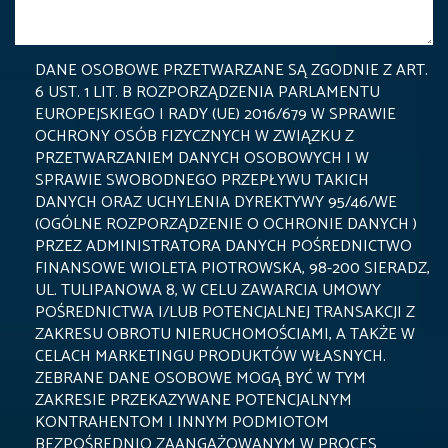
DANE OSOBOWE PRZETWARZANE SĄ ZGODNIE Z ART.
6 UST. 1 LIT. B ROZPORZĄDZENIA PARLAMENTU
EUROPEJSKIEGO I RADY (UE) 2016/679 W SPRAWIE
OCHRONY OSÓB FIZYCZNYCH W ZWIĄZKU Z
PRZETWARZANIEM DANYCH OSOBOWYCH I W
SPRAWIE SWOBODNEGO PRZEPŁYWU TAKICH
DANYCH ORAZ UCHYLENIA DYREKTYWY 95/46/WE
(OGÓLNE ROZPORZĄDZENIE O OCHRONIE DANYCH )
PRZEZ ADMINISTRATORA DANYCH POŚREDNICTWO
FINANSOWE WIOLETA PIOTROWSKA, 98-200 SIERADZ,
UL. TULIPANOWA 8, W CELU ZAWARCIA UMOWY
POŚREDNICTWA I/LUB POTENCJALNEJ TRANSAKCJI Z
ZAKRESU OBROTU NIERUCHOMOŚCIAMI, A TAKŻE W
CELACH MARKETINGU PRODUKTÓW WŁASNYCH.
ZEBRANE DANE OSOBOWE MOGĄ BYĆ W TYM
ZAKRESIE PRZEKAZYWANE POTENCJALNYM
KONTRAHENTOM I INNYM PODMIOTOM
BEZPOŚREDNIO ZAANGAŻOWANYM W PROCES