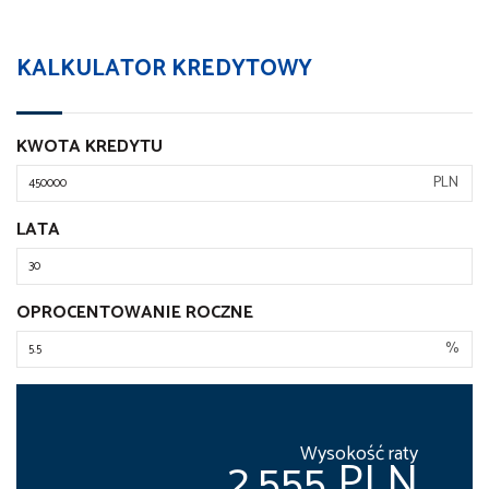
KALKULATOR KREDYTOWY
KWOTA KREDYTU
PLN
LATA
OPROCENTOWANIE ROCZNE
%
Wysokość raty
2,555 PLN