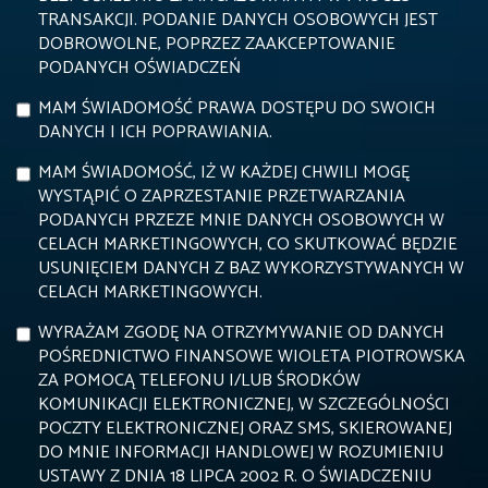
TRANSAKCJI. PODANIE DANYCH OSOBOWYCH JEST
DOBROWOLNE, POPRZEZ ZAAKCEPTOWANIE
PODANYCH OŚWIADCZEŃ
MAM ŚWIADOMOŚĆ PRAWA DOSTĘPU DO SWOICH
DANYCH I ICH POPRAWIANIA.
MAM ŚWIADOMOŚĆ, IŻ W KAŻDEJ CHWILI MOGĘ
WYSTĄPIĆ O ZAPRZESTANIE PRZETWARZANIA
PODANYCH PRZEZE MNIE DANYCH OSOBOWYCH W
CELACH MARKETINGOWYCH, CO SKUTKOWAĆ BĘDZIE
USUNIĘCIEM DANYCH Z BAZ WYKORZYSTYWANYCH W
CELACH MARKETINGOWYCH.
WYRAŻAM ZGODĘ NA OTRZYMYWANIE OD DANYCH
POŚREDNICTWO FINANSOWE WIOLETA PIOTROWSKA
ZA POMOCĄ TELEFONU I/LUB ŚRODKÓW
KOMUNIKACJI ELEKTRONICZNEJ, W SZCZEGÓLNOŚCI
POCZTY ELEKTRONICZNEJ ORAZ SMS, SKIEROWANEJ
DO MNIE INFORMACJI HANDLOWEJ W ROZUMIENIU
USTAWY Z DNIA 18 LIPCA 2002 R. O ŚWIADCZENIU