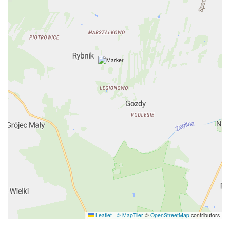
Leaflet
|
© MapTiler
©
OpenStreetMap
contributors