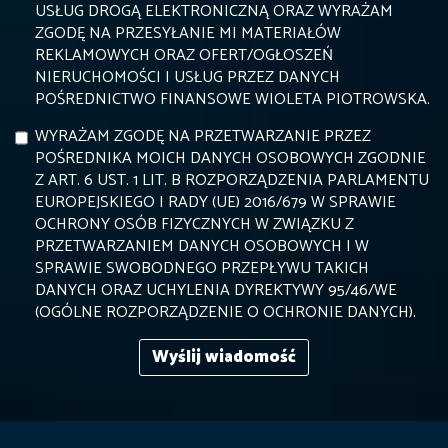
USŁUG DROGĄ ELEKTRONICZNĄ ORAZ WYRAŻAM
ZGODĘ NA PRZESYŁANIE MI MATERIAŁÓW
REKLAMOWYCH ORAZ OFERT/OGŁOSZEŃ
NIERUCHOMOŚCI I USŁUG PRZEZ DANYCH
POŚREDNICTWO FINANSOWE WIOLETA PIOTROWSKA.
WYRAŻAM ZGODĘ NA PRZETWARZANIE PRZEZ
POŚREDNIKA MOICH DANYCH OSOBOWYCH ZGODNIE
Z ART. 6 UST. 1 LIT. B ROZPORZĄDZENIA PARLAMENTU
EUROPEJSKIEGO I RADY (UE) 2016/679 W SPRAWIE
OCHRONY OSÓB FIZYCZNYCH W ZWIĄZKU Z
PRZETWARZANIEM DANYCH OSOBOWYCH I W
SPRAWIE SWOBODNEGO PRZEPŁYWU TAKICH
DANYCH ORAZ UCHYLENIA DYREKTYWY 95/46/WE
(OGÓLNE ROZPORZĄDZENIE O OCHRONIE DANYCH).