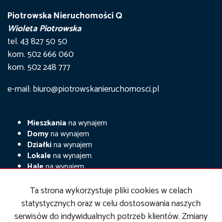
Piotrowska Nieruchomości Q
Wioleta Piotrowska
tel. 43 827 50 50
kom. 502 666 060
kom. 502 248 777
e-mail: biuro@piotrowskanieruchomosci.pl
Mieszkania
na wynajem
Domy
na wynajem
Działki
na wynajem
Lokale
na wynajem
Hale
na wynajem
Obiekty
na wynajem
Ta strona wykorzystuje pliki cookies w celach
Mieszkania
na sprzedaż
statystycznych oraz w celu dostosowania naszych
Domy
na sprzedaż
serwisów do indywidualnych potrzeb klientów. Zmiany
Działki
na sprzedaż