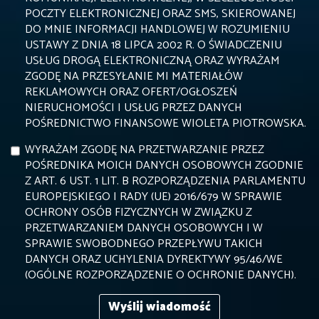
POCZTY ELEKTRONICZNEJ ORAZ SMS, SKIEROWANEJ
DO MNIE INFORMACJI HANDLOWEJ W ROZUMIENIU
USTAWY Z DNIA 18 LIPCA 2002 R. O ŚWIADCZENIU
USŁUG DROGĄ ELEKTRONICZNĄ ORAZ WYRAŻAM
ZGODĘ NA PRZESYŁANIE MI MATERIAŁÓW
REKLAMOWYCH ORAZ OFERT/OGŁOSZEŃ
NIERUCHOMOŚCI I USŁUG PRZEZ DANYCH
POŚREDNICTWO FINANSOWE WIOLETA PIOTROWSKA.
WYRAŻAM ZGODĘ NA PRZETWARZANIE PRZEZ
POŚREDNIKA MOICH DANYCH OSOBOWYCH ZGODNIE
Z ART. 6 UST. 1 LIT. B ROZPORZĄDZENIA PARLAMENTU
EUROPEJSKIEGO I RADY (UE) 2016/679 W SPRAWIE
OCHRONY OSÓB FIZYCZNYCH W ZWIĄZKU Z
PRZETWARZANIEM DANYCH OSOBOWYCH I W
SPRAWIE SWOBODNEGO PRZEPŁYWU TAKICH
DANYCH ORAZ UCHYLENIA DYREKTYWY 95/46/WE
(OGÓLNE ROZPORZĄDZENIE O OCHRONIE DANYCH).