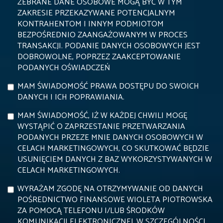
ZEBRANE DANE OSOBOWE MOGĄ BYĆ W TYM
ZAKRESIE PRZEKAZYWANE POTENCJALNYM
KONTRAHENTOM I INNYM PODMIOTOM
BEZPOŚREDNIO ZAANGAŻOWANYM W PROCES
TRANSAKCJI. PODANIE DANYCH OSOBOWYCH JEST
DOBROWOLNE, POPRZEZ ZAAKCEPTOWANIE
PODANYCH OŚWIADCZEŃ
MAM ŚWIADOMOŚĆ PRAWA DOSTĘPU DO SWOICH
DANYCH I ICH POPRAWIANIA.
MAM ŚWIADOMOŚĆ, IŻ W KAŻDEJ CHWILI MOGĘ
WYSTĄPIĆ O ZAPRZESTANIE PRZETWARZANIA
PODANYCH PRZEZE MNIE DANYCH OSOBOWYCH W
CELACH MARKETINGOWYCH, CO SKUTKOWAĆ BĘDZIE
USUNIĘCIEM DANYCH Z BAZ WYKORZYSTYWANYCH W
CELACH MARKETINGOWYCH.
WYRAŻAM ZGODĘ NA OTRZYMYWANIE OD DANYCH
POŚREDNICTWO FINANSOWE WIOLETA PIOTROWSKA
ZA POMOCĄ TELEFONU I/LUB ŚRODKÓW
KOMUNIKACJI ELEKTRONICZNEJ, W SZCZEGÓLNOŚCI