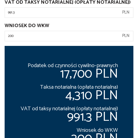
VAT OD TAKSY NOTARIALNEJ (OPŁATY NOTARIALNEJ)
PLN
WNIOSEK DO WKW
PLN
Podatek od czynności cywilno-prawnych
17,700 PLN
Taksa notarialna (opłata notarialna)
4,310 PLN
VAT od taksy notarialnej (opłaty notarialnej)
991.3 PLN
Wniosek do WKW