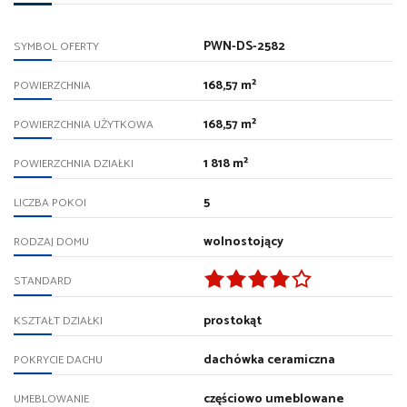
PWN-DS-2582
SYMBOL OFERTY
168,57 m²
POWIERZCHNIA
168,57 m²
POWIERZCHNIA UŻYTKOWA
1 818 m²
POWIERZCHNIA DZIAŁKI
5
LICZBA POKOI
wolnostojący
RODZAJ DOMU
STANDARD
prostokąt
KSZTAŁT DZIAŁKI
dachówka ceramiczna
POKRYCIE DACHU
częściowo umeblowane
UMEBLOWANIE