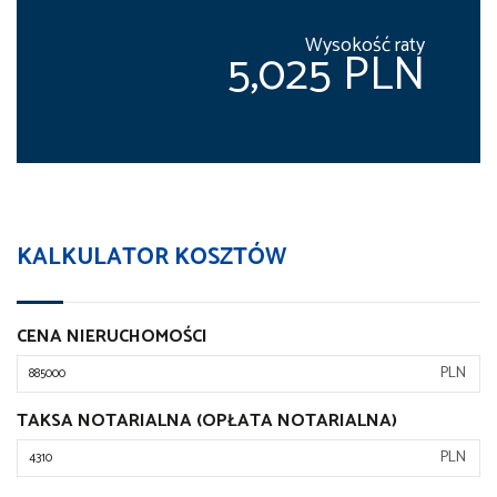
Wysokość raty
5,025 PLN
KALKULATOR KOSZTÓW
CENA NIERUCHOMOŚCI
PLN
TAKSA NOTARIALNA (OPŁATA NOTARIALNA)
PLN