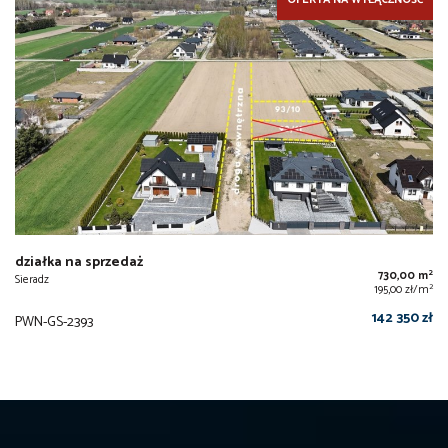
OFERTA NA WYŁĄCZNOŚĆ
działka na sprzedaż
2
730,00 m
Sieradz
2
195,00 zł/m
142 350 zł
PWN-GS-2393