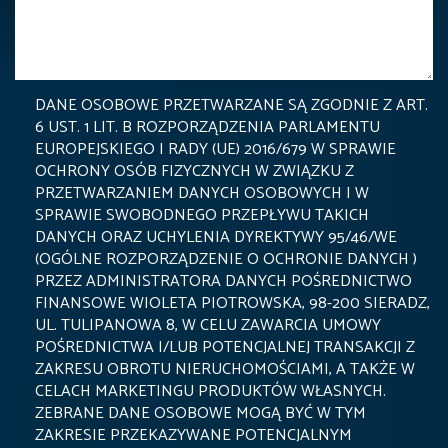
DANE OSOBOWE PRZETWARZANE SĄ ZGODNIE Z ART.
6 UST. 1 LIT. B ROZPORZĄDZENIA PARLAMENTU
EUROPEJSKIEGO I RADY (UE) 2016/679 W SPRAWIE
OCHRONY OSÓB FIZYCZNYCH W ZWIĄZKU Z
PRZETWARZANIEM DANYCH OSOBOWYCH I W
SPRAWIE SWOBODNEGO PRZEPŁYWU TAKICH
DANYCH ORAZ UCHYLENIA DYREKTYWY 95/46/WE
(OGÓLNE ROZPORZĄDZENIE O OCHRONIE DANYCH )
PRZEZ ADMINISTRATORA DANYCH POŚREDNICTWO
FINANSOWE WIOLETA PIOTROWSKA, 98-200 SIERADZ,
UL. TULIPANOWA 8, W CELU ZAWARCIA UMOWY
POŚREDNICTWA I/LUB POTENCJALNEJ TRANSAKCJI Z
ZAKRESU OBROTU NIERUCHOMOŚCIAMI, A TAKŻE W
CELACH MARKETINGU PRODUKTÓW WŁASNYCH.
ZEBRANE DANE OSOBOWE MOGĄ BYĆ W TYM
ZAKRESIE PRZEKAZYWANE POTENCJALNYM