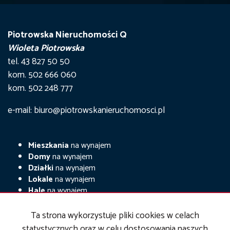
Piotrowska Nieruchomości Q
Wioleta Piotrowska
tel. 43 827 50 50
kom. 502 666 060
kom. 502 248 777
e-mail: biuro@piotrowskanieruchomosci.pl
Mieszkania
na wynajem
Domy
na wynajem
Działki
na wynajem
Lokale
na wynajem
Hale
na wynajem
Obiekty
na wynajem
Ta strona wykorzystuje pliki cookies w celach
Mieszkania
na sprzedaż
statystycznych oraz w celu dostosowania naszych