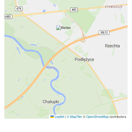
Leaflet
|
© MapTiler
©
OpenStreetMap
contributors