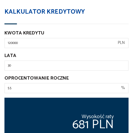
KALKULATOR KREDYTOWY
KWOTA KREDYTU
PLN
LATA
OPROCENTOWANIE ROCZNE
%
Wysokość raty
681 PLN