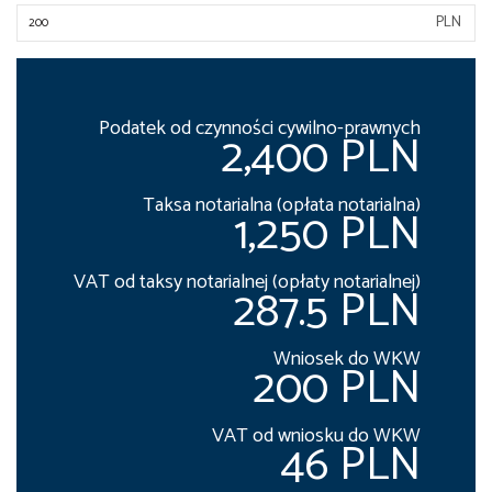
PLN
Podatek od czynności cywilno-prawnych
2,400 PLN
Taksa notarialna (opłata notarialna)
1,250 PLN
VAT od taksy notarialnej (opłaty notarialnej)
287.5 PLN
Wniosek do WKW
200 PLN
VAT od wniosku do WKW
46 PLN