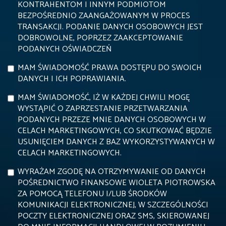
KONTRAHENTOM I INNYM PODMIOTOM
BEZPOŚREDNIO ZAANGAŻOWANYM W PROCES
TRANSAKCJI. PODANIE DANYCH OSOBOWYCH JEST
DOBROWOLNE, POPRZEZ ZAAKCEPTOWANIE
PODANYCH OŚWIADCZEŃ
MAM ŚWIADOMOŚĆ PRAWA DOSTĘPU DO SWOICH
DANYCH I ICH POPRAWIANIA.
MAM ŚWIADOMOŚĆ, IŻ W KAŻDEJ CHWILI MOGĘ
WYSTĄPIĆ O ZAPRZESTANIE PRZETWARZANIA
PODANYCH PRZEZE MNIE DANYCH OSOBOWYCH W
CELACH MARKETINGOWYCH, CO SKUTKOWAĆ BĘDZIE
USUNIĘCIEM DANYCH Z BAZ WYKORZYSTYWANYCH W
CELACH MARKETINGOWYCH.
WYRAŻAM ZGODĘ NA OTRZYMYWANIE OD DANYCH
POŚREDNICTWO FINANSOWE WIOLETA PIOTROWSKA
ZA POMOCĄ TELEFONU I/LUB ŚRODKÓW
KOMUNIKACJI ELEKTRONICZNEJ, W SZCZEGÓLNOŚCI
POCZTY ELEKTRONICZNEJ ORAZ SMS, SKIEROWANEJ