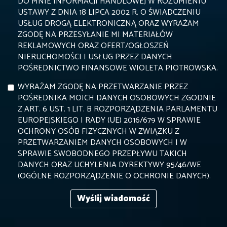
DO MNIE INFORMACJI HANDLOWEJ W ROZUMIENIU
USTAWY Z DNIA 18 LIPCA 2002 R. O ŚWIADCZENIU
USŁUG DROGĄ ELEKTRONICZNĄ ORAZ WYRAŻAM
ZGODĘ NA PRZESYŁANIE MI MATERIAŁÓW
REKLAMOWYCH ORAZ OFERT/OGŁOSZEŃ
NIERUCHOMOŚCI I USŁUG PRZEZ DANYCH
POŚREDNICTWO FINANSOWE WIOLETA PIOTROWSKA.
WYRAŻAM ZGODĘ NA PRZETWARZANIE PRZEZ
POŚREDNIKA MOICH DANYCH OSOBOWYCH ZGODNIE
Z ART. 6 UST. 1 LIT. B ROZPORZĄDZENIA PARLAMENTU
EUROPEJSKIEGO I RADY (UE) 2016/679 W SPRAWIE
OCHRONY OSÓB FIZYCZNYCH W ZWIĄZKU Z
PRZETWARZANIEM DANYCH OSOBOWYCH I W
SPRAWIE SWOBODNEGO PRZEPŁYWU TAKICH
DANYCH ORAZ UCHYLENIA DYREKTYWY 95/46/WE
(OGÓLNE ROZPORZĄDZENIE O OCHRONIE DANYCH).