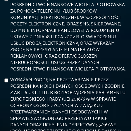
POŚREDNICTWO FINANSOWE WIOLETA PIOTROWSKA
ZA POMOCĄ TELEFONU I/LUB ŚRODKÓW
KOMUNIKACJI ELEKTRONICZNEJ, W SZCZEGÓLNOŚCI
POCZTY ELEKTRONICZNEJ ORAZ SMS, SKIEROWANEJ
DO MNIE INFORMACJI HANDLOWEJ W ROZUMIENIU
USTAWY Z DNIA 18 LIPCA 2002 R. O ŚWIADCZENIU
USŁUG DROGĄ ELEKTRONICZNĄ ORAZ WYRAŻAM
ZGODĘ NA PRZESYŁANIE MI MATERIAŁÓW
REKLAMOWYCH ORAZ OFERT/OGŁOSZEŃ
NIERUCHOMOŚCI I USŁUG PRZEZ DANYCH
POŚREDNICTWO FINANSOWE WIOLETA PIOTROWSKA.
WYRAŻAM ZGODĘ NA PRZETWARZANIE PRZEZ
POŚREDNIKA MOICH DANYCH OSOBOWYCH ZGODNIE
Z ART. 6 UST. 1 LIT. B ROZPORZĄDZENIA PARLAMENTU
EUROPEJSKIEGO I RADY (UE) 2016/679 W SPRAWIE
OCHRONY OSÓB FIZYCZNYCH W ZWIĄZKU Z
PRZETWARZANIEM DANYCH OSOBOWYCH I W
SPRAWIE SWOBODNEGO PRZEPŁYWU TAKICH
DANYCH ORAZ UCHYLENIA DYREKTYWY 95/46/WE