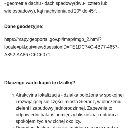
- geometria dachu - dach spadowy(dwu-, cztero lub
o
o
wielospadowy), kąt nachylenia od 20
do 45
.
Dane geodezyjne:
https://mapy.geoportal.gov.pl/imap/Imgp_2.html?
locale=pl&gui=new&sessionID=FE1DC74C-4B77-4657-
A852-AA867C6C6071
Dlaczego warto kupić tę działkę?
Atrakcyjna lokalizacja - działka położona w spokojnej
i rozwijającej się części miasta Sieradz, w otoczeniu
zieleni i zabudowy jednorodzinnej. Zapewnia to
odpowiedni balans pomiędzy bliskością centrum a
spokojem życia w cichej okolicy.
Dogodny dostęp - działka znajduje się przy drodze