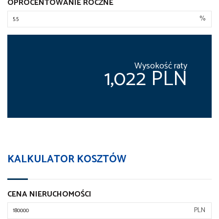
OPROCENTOWANIE ROCZNE
%
Wysokość raty
1,022 PLN
KALKULATOR KOSZTÓW
CENA NIERUCHOMOŚCI
PLN