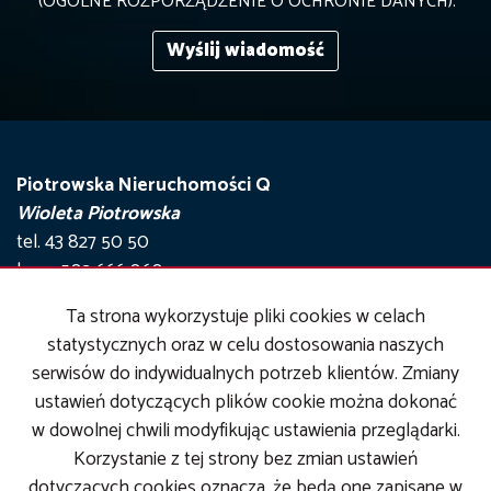
(OGÓLNE ROZPORZĄDZENIE O OCHRONIE DANYCH).
Piotrowska Nieruchomości Q
Wioleta Piotrowska
tel. 43 827 50 50
kom. 502 666 060
kom. 502 248 777
Ta strona wykorzystuje pliki cookies w celach
statystycznych oraz w celu dostosowania naszych
e-mail: biuro@piotrowskanieruchomosci.pl
serwisów do indywidualnych potrzeb klientów. Zmiany
ustawień dotyczących plików cookie można dokonać
Mieszkania
na wynajem
w dowolnej chwili modyfikując ustawienia przeglądarki.
Domy
na wynajem
Korzystanie z tej strony bez zmian ustawień
Działki
na wynajem
dotyczących cookies oznacza, że będą one zapisane w