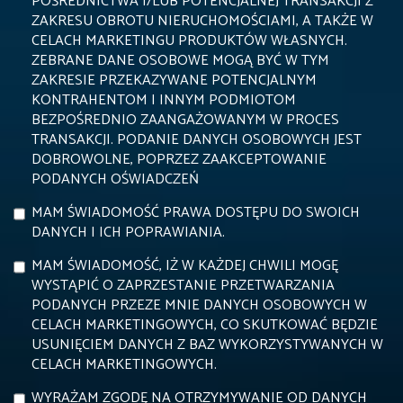
POŚREDNICTWA I/LUB POTENCJALNEJ TRANSAKCJI Z
ZAKRESU OBROTU NIERUCHOMOŚCIAMI, A TAKŻE W
CELACH MARKETINGU PRODUKTÓW WŁASNYCH.
ZEBRANE DANE OSOBOWE MOGĄ BYĆ W TYM
ZAKRESIE PRZEKAZYWANE POTENCJALNYM
KONTRAHENTOM I INNYM PODMIOTOM
BEZPOŚREDNIO ZAANGAŻOWANYM W PROCES
TRANSAKCJI. PODANIE DANYCH OSOBOWYCH JEST
DOBROWOLNE, POPRZEZ ZAAKCEPTOWANIE
PODANYCH OŚWIADCZEŃ
MAM ŚWIADOMOŚĆ PRAWA DOSTĘPU DO SWOICH
DANYCH I ICH POPRAWIANIA.
MAM ŚWIADOMOŚĆ, IŻ W KAŻDEJ CHWILI MOGĘ
WYSTĄPIĆ O ZAPRZESTANIE PRZETWARZANIA
PODANYCH PRZEZE MNIE DANYCH OSOBOWYCH W
CELACH MARKETINGOWYCH, CO SKUTKOWAĆ BĘDZIE
USUNIĘCIEM DANYCH Z BAZ WYKORZYSTYWANYCH W
CELACH MARKETINGOWYCH.
WYRAŻAM ZGODĘ NA OTRZYMYWANIE OD DANYCH