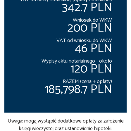
342.7 PLN
Wniosek do WKW
200 PLN
VAT od wniosku do WKW
46 PLN
Wypisy aktu notarialnego - około
120 PLN
RAZEM (cena + opłaty)
185,798.7 PLN
Uwaga: mogą wystąpić dodatkowe opłaty za założenie
księgi wieczystej oraz ustanowienie hipoteki.