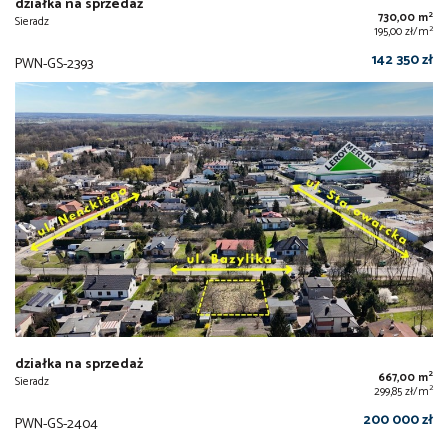
działka na sprzedaż
2
730,00 m
Sieradz
2
195,00 zł/m
142 350 zł
PWN-GS-2393
działka na sprzedaż
2
667,00 m
Sieradz
2
299,85 zł/m
200 000 zł
PWN-GS-2404