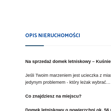
OPIS NIERUCHOMOŚCI
Na sprzedaż domek letniskowy – Kuśnie
Jeśli Twoim marzeniem jest ucieczka z mias
jedynym problemem - który leżak wybrać… t
Co znajdziesz na miejscu?
Domek letniskowy o powierzchni ok. 56