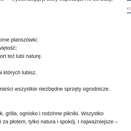
KS
orne planszówki;
więtość;
rt też lubi naturę.
 których lubisz.
omieści wszystkie niezbędne sprzęty ogrodnicze.
, grilla, ognisko i rodzinne pikniki. Wszystko
za płotem, tylko natura i spokój. I najważniejsze –