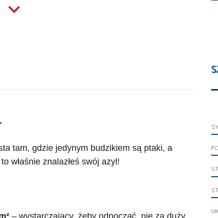
S
.
S
ta tam, gdzie jedynym budzikiem są ptaki, a
P
o właśnie znalazłeś swój azyl!
S
S
UK
 m²
– wystarczający, żeby odpocząć, nie za duży,