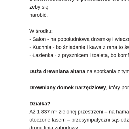
żeby się
narobić.
W środku:
- Salon - na popołudniową drzemkę i wiecz
- Kuchnia - bo śniadanie i kawa z rana to ś
- Łazienka - z prysznicem i toaletą, bo komfo
Duża drewniana altana
na spotkania z tymi
Drewniany domek narzędziowy
, który p
Działka?
Aż 1 837 m² zielonej przestrzeni – na hamak
otoczone lasem – przesympatyczni sąsiedzi 
druga linia zabudowy.