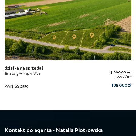
działka na sprzedaż
2
3 000,00 m
Sieradz (gw), Męcka Wola
2
35,00 zł/m
105 000 zł
PWN-GS-2559
Kontakt do agenta - Natalia Piotrowska