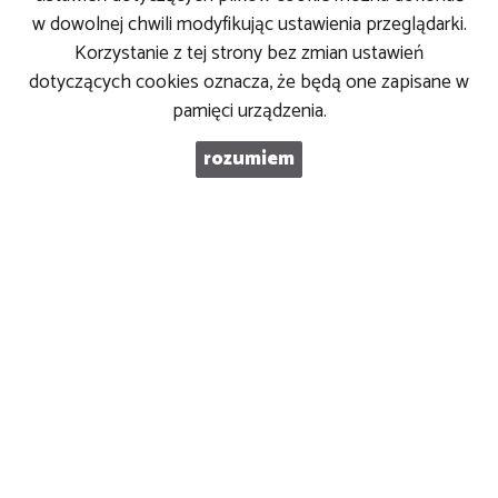
w dowolnej chwili modyfikując ustawienia przeglądarki.
Piotrowska Nieruchomości Q
Korzystanie z tej strony bez zmian ustawień
Wioleta Piotrowska
dotyczących cookies oznacza, że będą one zapisane w
tel. 43 827 50 50
pamięci urządzenia.
kom. 502 666 060
kom. 502 248 777
rozumiem
e-mail: biuro@piotrowskanieruchomosci.pl
Mieszkania
na wynajem
Domy
na wynajem
Działki
na wynajem
Lokale
na wynajem
Hale
na wynajem
Obiekty
na wynajem
Mieszkania
na sprzedaż
Domy
na sprzedaż
Działki
na sprzedaż