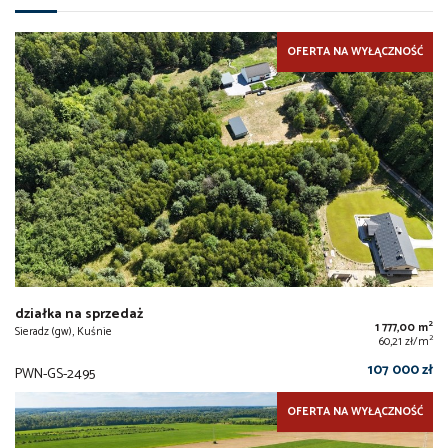
OFERTA NA WYŁĄCZNOŚĆ
działka na sprzedaż
2
1 777,00 m
Sieradz (gw), Kuśnie
2
60,21 zł/m
107 000 zł
PWN-GS-2495
OFERTA NA WYŁĄCZNOŚĆ