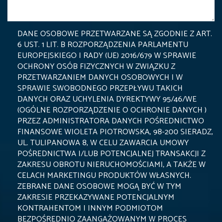
DANE OSOBOWE PRZETWARZANE SĄ ZGODNIE Z ART.
6 UST. 1 LIT. B ROZPORZĄDZENIA PARLAMENTU
EUROPEJSKIEGO I RADY (UE) 2016/679 W SPRAWIE
OCHRONY OSÓB FIZYCZNYCH W ZWIĄZKU Z
PRZETWARZANIEM DANYCH OSOBOWYCH I W
SPRAWIE SWOBODNEGO PRZEPŁYWU TAKICH
DANYCH ORAZ UCHYLENIA DYREKTYWY 95/46/WE
(OGÓLNE ROZPORZĄDZENIE O OCHRONIE DANYCH )
PRZEZ ADMINISTRATORA DANYCH POŚREDNICTWO
FINANSOWE WIOLETA PIOTROWSKA, 98-200 SIERADZ,
UL. TULIPANOWA 8, W CELU ZAWARCIA UMOWY
POŚREDNICTWA I/LUB POTENCJALNEJ TRANSAKCJI Z
ZAKRESU OBROTU NIERUCHOMOŚCIAMI, A TAKŻE W
CELACH MARKETINGU PRODUKTÓW WŁASNYCH.
ZEBRANE DANE OSOBOWE MOGĄ BYĆ W TYM
ZAKRESIE PRZEKAZYWANE POTENCJALNYM
KONTRAHENTOM I INNYM PODMIOTOM
BEZPOŚREDNIO ZAANGAŻOWANYM W PROCES