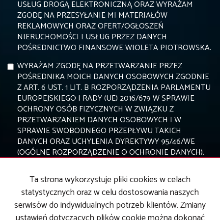
USŁUG DROGĄ ELEKTRONICZNĄ ORAZ WYRAŻAM
ZGODĘ NA PRZESYŁANIE MI MATERIAŁÓW
REKLAMOWYCH ORAZ OFERT/OGŁOSZEŃ
NIERUCHOMOŚCI I USŁUG PRZEZ DANYCH
POŚREDNICTWO FINANSOWE WIOLETA PIOTROWSKA.
WYRAŻAM ZGODĘ NA PRZETWARZANIE PRZEZ
POŚREDNIKA MOICH DANYCH OSOBOWYCH ZGODNIE
Z ART. 6 UST. 1 LIT. B ROZPORZĄDZENIA PARLAMENTU
EUROPEJSKIEGO I RADY (UE) 2016/679 W SPRAWIE
OCHRONY OSÓB FIZYCZNYCH W ZWIĄZKU Z
PRZETWARZANIEM DANYCH OSOBOWYCH I W
SPRAWIE SWOBODNEGO PRZEPŁYWU TAKICH
DANYCH ORAZ UCHYLENIA DYREKTYWY 95/46/WE
(OGÓLNE ROZPORZĄDZENIE O OCHRONIE DANYCH).
Ta strona wykorzystuje pliki cookies w celach
statystycznych oraz w celu dostosowania naszych
serwisów do indywidualnych potrzeb klientów. Zmiany
ustawień dotyczących plików cookie można dokonać