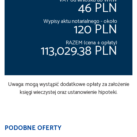
VAT od wniosku do WKW
46 PLN
Wypisy aktu notarialnego - około
120 PLN
RAZEM (cena + opłaty)
113,029.38 PLN
Uwaga: mogą wystąpić dodatkowe opłaty za założenie
księgi wieczystej oraz ustanowienie hipoteki.
PODOBNE OFERTY